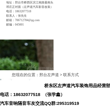
地址：邢台市桥西区滨江南路最南头
邓庄正对面（左声道汽车影音改装）
电话：18632077518
联系人：张先生
邮箱：
706712784
@qq.com
邮编：045001
联系方式
信息反馈
您现在的位置：
邢台左声道
> 联系方式
桥东区左声道汽车装饰用品经营
电话：18632077518 （张学鑫）
汽车音响隔音车友交流QQ群:295319519