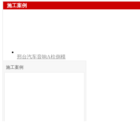
施工案例
邢台汽车音响A柱倒模
施工案例
邢台本田思铂睿汽车音