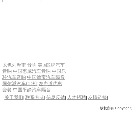
套餐 7
套餐 6
以色列摩雷 音响
美国K牌汽车
音响
中国惠威汽车音响
中国乐
聆汽车音响
中国德宝汽车隔音
阿尔派汽车CD机
左声道优惠
套餐 5
套餐
中国平静汽车隔音
|
关于我们
|
联系方式
|
信息反馈
|
人才招聘
|
友情链接
|
版权所有 Copyrig
套餐 4