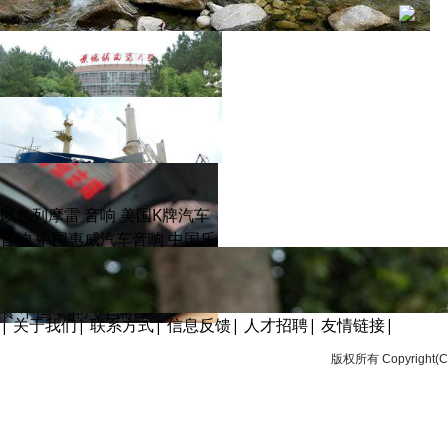
套餐 7
套餐 6
以色列摩雷 音响
美国K牌汽车
音响
中国惠威汽车音响
中国乐
聆汽车音响
中国德宝汽车隔音
阿尔派汽车CD机
左声道优惠套
套餐 5
餐
中国平静汽车隔音
|
关于我们
|
联系方式
|
信息反馈
|
人才招聘
|
友情链接
|
版权所有 Copyrigh
套餐 4